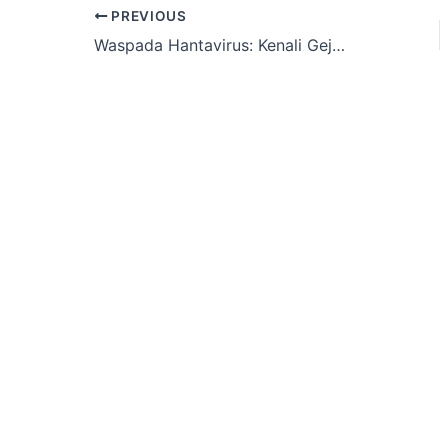
PREVIOUS
Waspada Hantavirus: Kenali Gejala, Cara Penularan, dan Langkah Pencegahannya dari Ancaman Tikus
Ngob