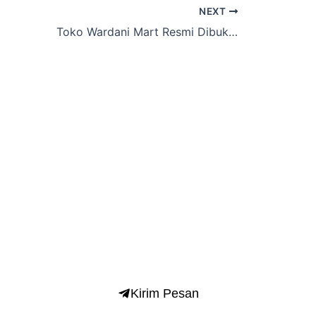
NEXT
Toko Wardani Mart Resmi Dibuka Hadir 24 Jam untuk Layani Warga dan Keluarga Pasien RSU Medical Mandiri Pacitan
rol Bareng dr. H. Warkim Sutarto,
Kirim Pesan