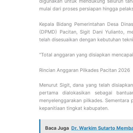
digunakan untuk mendukung seluruh taha
mulai dari proses persiapan hingga pela
Kepala Bidang Pemerintahan Desa Din
(DPMD) Pacitan,
Sigit Dani Yulianto
, m
telah disesuaikan dengan kebutuhan tekni
“Total anggaran yang disiapkan mencapai R
Rincian Anggaran Pilkades Pacitan 2026
Menurut Sigit, dana yang telah disiapk
pertama dialokasikan sebagai bant
menyelenggarakan pilkades. Sementara
kepanitiaan tingkat kabupaten.
Baca Juga
Dr. Warkim Sutarto Memba