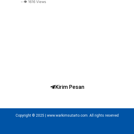
– 👁️ 1616 Views
Ngobrol Bareng dr. H. Warkim Sutarto, MARS
Kirim Pesan
Copyright © 2025 | www.warkimsutarto.com. All rights reserved