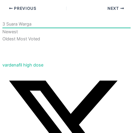
PREVIOUS
NEXT
3
Suara Warga
Newest
Oldest
Most Voted
vardenafil high dose