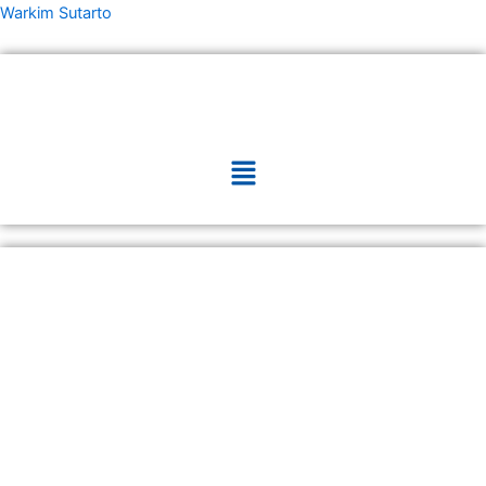
Skip
Warkim Sutarto
to
content
Menu