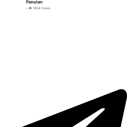
Panutan
– 👁️ 1604 Views
Ngobrol Bareng dr. H. Warkim Sutarto, MARS