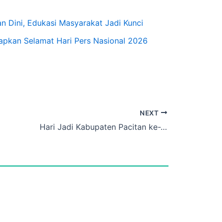
n Dini, Edukasi Masyarakat Jadi Kunci
apkan Selamat Hari Pers Nasional 2026
NEXT
Hari Jadi Kabupaten Pacitan ke-281, Semangat Pacitan Binraja Ing Kamulyan Menuju Daerah Maju dan Berdaya