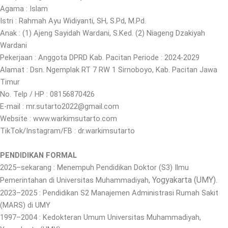
Agama : Islam
Istri : Rahmah Ayu Widiyanti, SH, S.Pd, M.Pd.
Anak : (1) Ajeng Sayidah Wardani, S.Ked. (2) Niageng Dzakiyah
Wardani
Pekerjaan : Anggota DPRD Kab. Pacitan Periode : 2024-2029
Alamat : Dsn. Ngemplak RT 7 RW 1 Sirnoboyo, Kab. Pacitan Jawa
Timur
No. Telp / HP : 08156870426
E-mail : mr.sutarto2022@gmail.com
Website : www.warkimsutarto.com
TikTok/Instagram/FB : dr.warkimsutarto
PENDIDIKAN FORMAL
2025–sekarang : Menempuh Pendidikan Doktor (S3) Ilmu
Yogyakarta (UMY).
Pemerintahan di Universitas Muhammadiyah,
2023–2025 : Pendidikan S2 Manajemen Administrasi Rumah Sakit
(MARS) di UMY
1997–2004 : Kedokteran Umum Universitas Muhammadiyah,