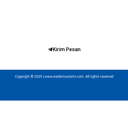
Ngobrol Bareng dr. H. Warkim Sutarto, MARS
Kirim Pesan
Copyright © 2025 | www.warkimsutarto.com. All rights reserved