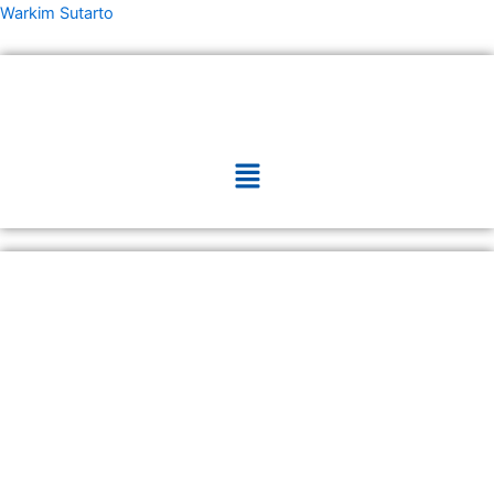
Skip
Warkim Sutarto
to
content
Menu