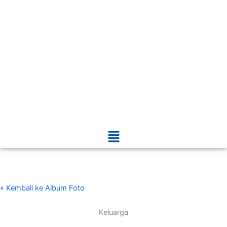
Menu
Galeri Foto
dr. H. Warkim Sutarto, MARS
« Kembali ke Album Foto
Keluarga